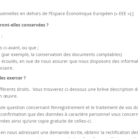
onnelles en dehors de l’Espace Économique Européen (« EEE »).]
ont-elles conservées ?
 :
s ci-avant, ou que ;
on (par exemple, la conservation des documents comptables)
as écoulés, en vue de nous assurer que nous disposons des informa
ciaire.
es exercer ?
férents droits. Vous trouverez ci-dessous une brève description d
en œuvre.
te question concernant l’enregistrement et le traitement de vos 
a confirmation que des données à caractère personnel vous concer
nnées ainsi qu’une copie gratuite de celles-ci.
en nous adressant une demande écrite, obtenir la rectification de