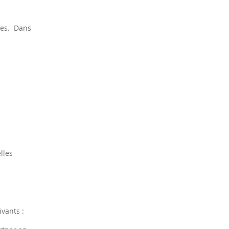
tées. Dans
lles
vants :