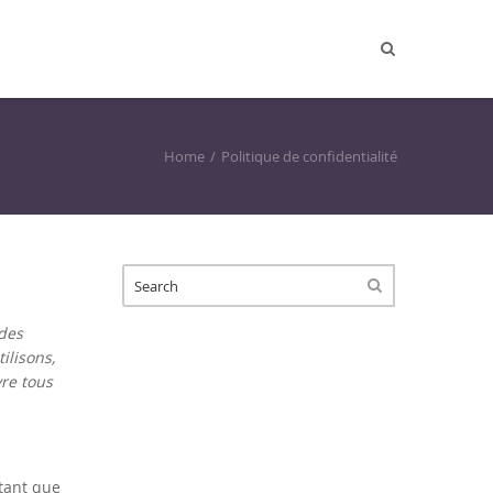
Home
Politique de confidentialité
SEARCH FORM
SEARCH
 des
ilisons,
re tous
tant que