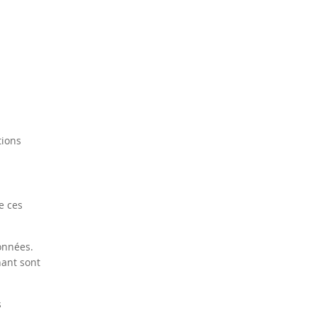
tions
e ces
données.
nant sont
s