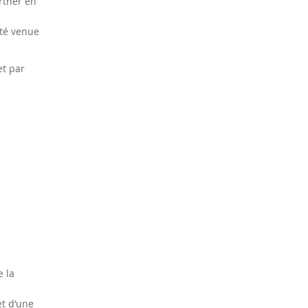
rtner en
ité venue
 et par
e la
et d’une