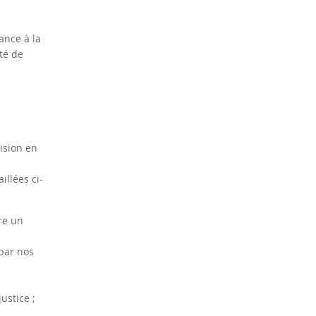
ance à la
té de
ision en
illées ci-
re un
 par nos
ustice ;