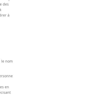
e des
à
érer à
e le nom
personne
les en
écisant