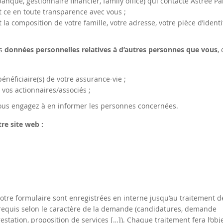
anque, gestionnaire financier, family office) qui contacte Astrée Pa
t ce en toute transparence avec vous ;
a composition de votre famille, votre adresse, votre pièce d’ident
es
données personnelles relatives à d’autres personnes que vous
,
bénéficiaire(s) de votre assurance-vie ;
 vos actionnaires/associés ;
ous engagez à en informer les personnes concernées.
re site web :
tre formulaire sont enregistrées en interne jusqu’au traitement d
 requis selon le caractère de la demande (candidatures, demande
station, proposition de services […]). Chaque traitement fera l’obj