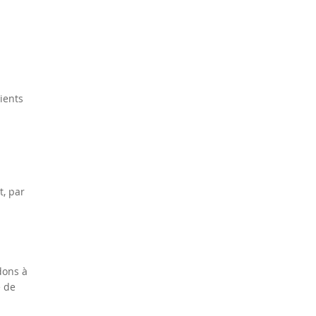
lients
t, par
dons à
e de